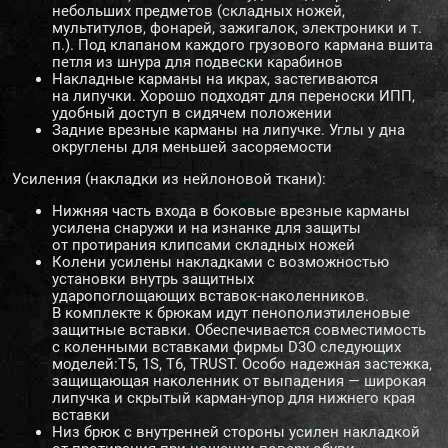
небольших предметов (складных ножей,
мультитулов, фонарей, зажигалок, электроники и т.
п.). Под клапаном каждого грузового кармана вшита
петля из шнура для подвески карабинов
Накладные карманы на икрах, застегиваются
на липучки. Хорошо подходят для переноски ИПП,
удобный доступ в сидячем положении
Задние врезные карманы на липучке. Углы у дна
округлены для меньшей засоряемости
Усиления (накладки из нейлоновой ткани):
Нижняя часть входа в боковые врезные карманы
усилена снаружи и на изнанке для защиты
от протирания клипсами складных ножей
Колени усилены накладками с возможностью
установки внутрь защитных
ударопоглощающих вставок-наколенников.
В комплекте к брюкам идут пенополиэтиленовые
защитные вставки. Обеспечивается совместимость
с коленными вставками фирмы D3O следующих
моделей:T5, 1S, T6, TRUST. Особо надежная застежка,
защищающая наколенник от выпадения — широкая
липучка и скрытый карман-упор для нижнего края
вставки
Низ брюк с внутренней стороны усилен накладкой