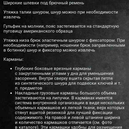
Широкие шлевки под брючный ремень
Утяжка талии шнуром, шнур можно при необходимости
извлечь
Гульфик на молнии, пояс застегивается на стандартную
пуговицу американского образца
Утяжка низа брюк эластичным шнуром с фиксатором. При
необходимости (например, ношении брюк заправленными
в ботинки) шнур и фиксатор можно извлечь
Карманы:
Глубокие боковые врезные карманы
с закругленными углами у дна для уменьшения
засорения. Внутри сверху вшита скрытая петля
из синтетического шнура для подвески ключей и т.
п. предметов
Накладные грузовые карманы большого объема
застегиваются на липучки. В карманах имеется
система внутренней организации в виде нескольких
объемных кармашков из легкой ткани, верх которых
стянут вшитой резинкой для лучшей фиксации
содержимого. На правой и левой штанине ширина
и количество кармашков отличается (см. фото
в каталоге). Эти кармашки удобны для размещения