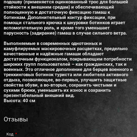
подошву (применяется оцинкованный трос для большей
стойкости к внешним средам) и обеспечивающий
полноценную и достаточную фиксацию гамаш к
ботинкам. Дополнительный контур фиксации, при
помощи стального крючка к шнуровке ботинков играет
вспомогательную роль, и кроме того уменьшает
парусность (задирание) гамаш в случае сильного ветра.
Выполняемые в современных однотонных и
камуфлируемых маскировочных расцветках, предельно
качественные и надёжные гамаши обладают
достаточным функционалом, покрывающим потребности
широких групп пользователей – как гражданских, так и
военных. Это отличное дополнение для берцев военного и
треккинговых ботинок туриста или любителя активного
отдыха, позволяющее, во-первых, улучшить защитные
свойства обуви, а во-вторых, сохранить чистыми и
сухими брюки, уменьшить их износ и сохранить
презентабельный внешний вид.
Высота: 40 см
Отзывы
Код