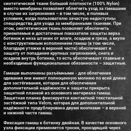
синтетической ткани большой плотности (100% Nylon)
вместо мембраны позволяет облегчить уход за гамашами
в случае их загрязнения – в том числе, в полевых
условиях, когда пользователю зачастую недоступны
спецсредства для ухода за мембранными тканями. При
этом, синтетическая ткань позволяет обеспечить
приемлемые и достаточные показатели защиты верха
ботинок и низа штанин от влаги, осадков и грязи, а вкупе
с конструктивным исполнением гамаш (в том числе,
благодаря утяжке в верхней части) обеспечивает и
защиту от попадания крупных загрязнений, снега и
осадков внутрь ботинка, то есть обеспечивает главные и
необходимые функциональные обязанности – защитные.
Гамаши выполнены разъёмными - для облегчения
одевания они имеют полноценную молнию по всей длине
для застёгивания, которая для обеспечения
дополнительной надёжности и защиты прикрыта
защитной планкой из основного материала гамаш.
Защитная планка фиксируется контактной текстильной
застёжкой типа Velcro, которая для дополнительной
надёжности продублирована двумя кнопками – в верхней
и нижней части гамаш.
Фиксация гамаш к ботинку двойная. В качестве основного
узла фиксации применяется тросик, проходящий через