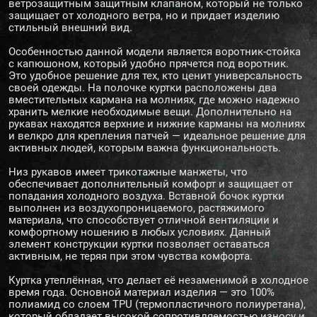
ветрозащитным защитным клапаном, который не только
защищает от холодного ветра, но и придает изделию
стильный внешний вид.
Особенностью данной модели является воротник-стойка
с капюшоном, который удобно прячется под воротник.
Это удобное решение для тех, кто ценит универсальность
своей одежды. На полочке куртки расположены два
вместительных кармана на молниях, где можно надежно
хранить мелкие необходимые вещи. Дополнительно на
рукавах находятся верхние и нижние карманы на молниях
и велкро для крепления патчей — идеальное решение для
активных людей, которым важна функциональность.
Низ рукавов имеет трикотажные манжеты, что
обеспечивает дополнительный комфорт и защищает от
попадания холодного воздуха. Вставной бочок куртки
выполнен из воздухопроницаемого, растяжимого
материала, что способствует отличной вентиляции и
комфортному ношению в любых условиях. Данный
элемент конструкции куртки позволяет оставаться
активным, не теряя при этом чувства комфорта.
Куртка утеплённая, что делает её незаменимой в холодное
время года. Основной материал изделия — это 100%
полиамид со слоем TPU (термопластичного полиуретана),
который обладает высокой сопротивляемостью износу и