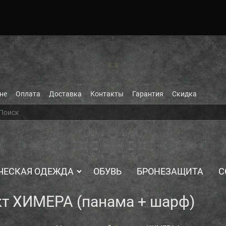
не
Оплата
Доставка
Контакты
Гарантия
Скидка
ЧЕСКАЯ ОДЕЖДА
ОБУВЬ
БРОНЕЗАЩИТА
С
т ХИМЕРА (панама + шарф)