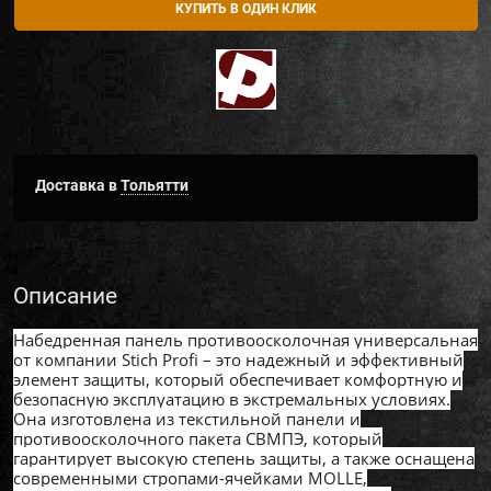
КУПИТЬ В ОДИН КЛИК
Доставка в
Тольятти
Описание
Набедренная панель противоосколочная универсальная
от компании Stich Profi – это надежный и эффективный
элемент защиты, который обеспечивает комфортную и
безопасную эксплуатацию в экстремальных условиях.
Она изготовлена из текстильной панели и
противоосколочного пакета СВМПЭ, который
гарантирует высокую степень защиты, а также оснащена
современными стропами-ячейками MOLLE,