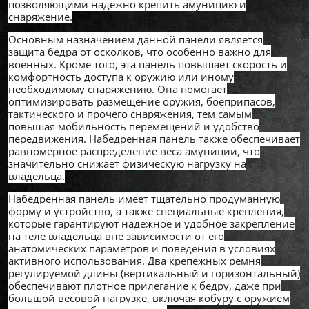
позволяющими надежно крепить амуницию и
снаряжение.
Основным назначением данной панели является
защита бедра от осколков, что особенно важно для
военных. Кроме того, эта панель повышает скорость и
комфортность доступа к оружию или иному
необходимому снаряжению. Она помогает
оптимизировать размещение оружия, боеприпасов,
тактического и прочего снаряжения, тем самым
повышая мобильность перемещений и удобство
передвижения. Набедренная панель также обеспечивает
равномерное распределение веса амуниции, что
значительно снижает физическую нагрузку на
владельца.
Набедренная панель имеет тщательно продуманную
форму и устройство, а также специальные крепления,
которые гарантируют надежное и удобное закрепление
на теле владельца вне зависимости от его
анатомических параметров и поведения в условиях
активного использования. Два крепежных ремня
регулируемой длины (вертикальный и горизонтальный)
обеспечивают плотное прилегание к бедру, даже при
большой весовой нагрузке, включая кобуру с оружием