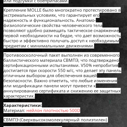
или подсумки с боеприпасами.
Крепление MOLLE было многократно протестировано в
экстремальных условиях, что гарантирует его
надежность и функциональность. Анатомо-
физиологические свойства человеческого тела
позволяют удобно размещать тактическое снаряжение
первой необходимости на бедре, что дает возможность
быстро и эффективно получать доступ к необходимым
предметам с минимальными движениями.
Противоосколочный пакет выполнен из современного
баллистического материала СВМПЭ, что подтверждено
сертификационными испытаниями. V50% непробития
достигается при скорости 550 м/с, что делает эту панель
отличным выбором для обеспечения вашей
безопасности. Важно отметить, что любые изменения
или модификации панели могут привести к
аннулированию сертификата и снижению ее защитных
характеристик.
Характеристики:
Материал:
нейлон плотностью 500D
СВМПЭ (Сверхвысокомолекулярный полиэтилен)