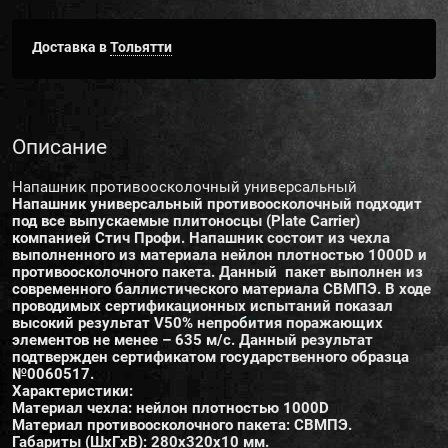
Доставка в
Тольятти
Описание
Напашник противоосколочный универсальный
Напашник универсальный противоосколочный подходит
под все выпускаемые плитоносцы (Plate Carrier)
компанией Стич Профи. Напашник состоит из чехла
выполненного из материала нейлон плотностью 1000D и
противоосколочного пакета. Данный пакет выполнен из
современного баллистического материала СВМПЭ. В ходе
проводимых сертификационных испытаний показал
высокий результат V50% непробития поражающих
элементов не менее – 635 м/с. Данный результат
подтвержден сертификатом государственного образца
№0060517.
Характеристики:
Материал чехла: нейлон плотностью 1000D
Материал противоосколочного пакета: СВМПЭ.
Габариты (ШxГxВ): 280х320х10 мм.