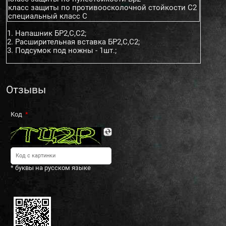
класс защиты по противоосколочной стойкости С2
специальный класс С
1. Напашник БР2,C,С2;
2. Расширительная вставка БР2,С,С2;
3. Подсумок под ножны - 1шт.;
Отзывы
Код
* буквы на русском языке