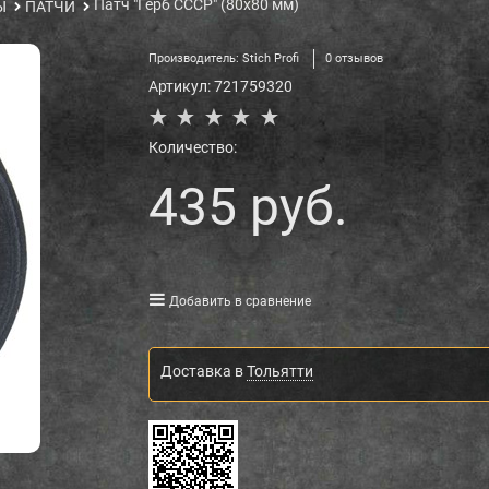
Патч "Герб СССР" (80х80 мм)
Ы
ПАТЧИ
Производитель:
Stich Profi
0 отзывов
Артикул:
721759320
Количество:
435
 руб.
Добавить в сравнение
Доставка в
Тольятти