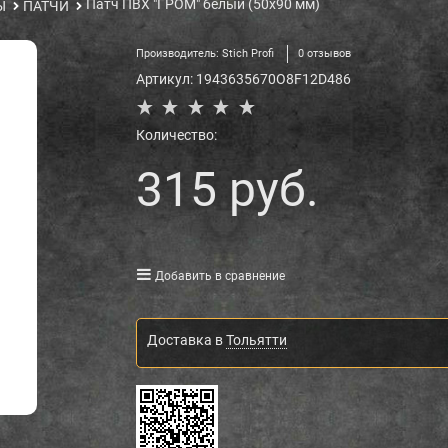
Патч ПВХ "ГРОМ" белый (50х90 мм)
Ы
ПАТЧИ
Производитель:
Stich Profi
0 отзывов
Артикул:
1943635670O8F12D486
Количество:
315
 руб.
Добавить в сравнение
Доставка в
Тольятти