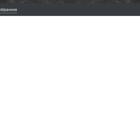
збранное
ИЯ
ЛИЧНЫЙ КАБИНЕТ
МЫ В СОЦ
Вход
ВКонта
Telegr