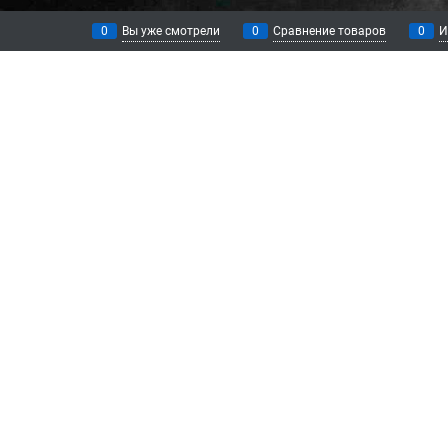
0
Вы уже смотрели
0
Сравнение товаров
0
И
КАТЕГОРИИ
ИНФОРМАЦ
ТАКТИЧЕСКОЕ
О магазине
СНАРЯЖЕНИЕ
Оплата
ТАКТИЧЕСКАЯ ОДЕЖДА
Доставка
ОБУВЬ
Контакты
БРОНЕЗАЩИТА
СОПУТСТВУЮЩИЕ ТОВАРЫ