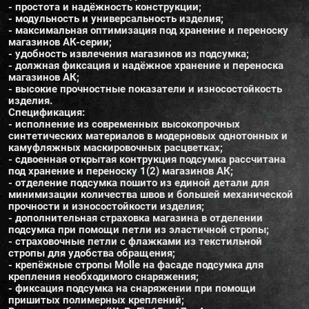
- простота и надёжность конструкции;
- модульность и универсальность изделия;
- максимальная оптимизация под хранение и переноску
магазинов АК-серии;
- удобность извлечения магазинов из подсумка;
- должная фиксация и надёжное хранение и переноска
магазинов АК;
- высокие прочностные показатели и износостойкость
изделия.
Спецификация:
- исполнение из современных высокопрочных
синтетических материалов в модерновых однотонных и
камуфляжных маскировочных расцветках;
- сдвоенная открытая контрукция подсумка рассчитана
под хранение и переноску 1(2) магазинов АК;
- отделение подсумка пошито из единой детали для
минимизации количества швов и большей механической
прочности и износостойкости изделия;
- дополнительная страховка магазина в отделении
подсумка при помощи петли из эластичной стропы;
- страховочные петли с флажками из текстильной
стропы для удобства обращения;
- крепёжные стропы Molle на фасаде подсумка для
крепления необходимого снаряжения;
- фиксация подсумка на снаряжении при помощи
пришитых полимерных креплений;