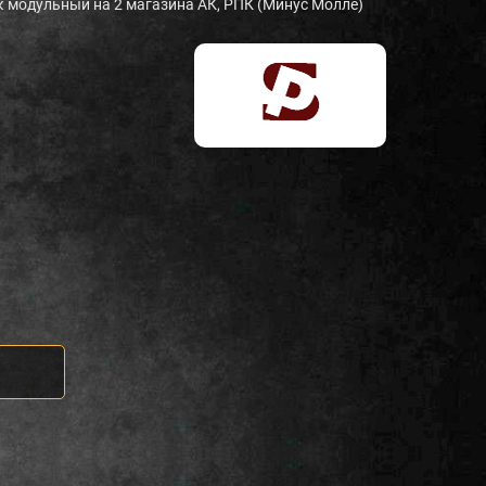
 модульный на 2 магазина АК, РПК (Минус Молле)