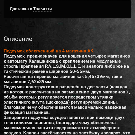
Доставка в
Тольятти
Описание
Подсумок облегченный на 4 магазина АК
Подсумок предназначен для ношения четырёх магазинов
к автомату Калашникова с креплением на модульные
стропы крепления P.A.L.S.|M.O.L.L.E. и аналоги либо же на
тактический ремень шириной 50-55мм.
Рассчитан на перенос магазинов как 5,45х39мм, так и
магазинов 7,62х39мм.
Подсумок конструктивно разделён на две части (каждая
из которых рассчитана на размещение двух магазинов ) ,
объём которых регулируется посредством утяжки
эластичного жгута (шоккорда) регулируемой длины,
благодаря чему обеспечивается максимально надёжная
фиксация магазинов.
Запирание подсумка осуществляется при помощи двух
текстильных клапанов, благодаря чему обеспечена
максимальная защита содержимого от атмосферных
осадков. Клапан застёгивается на застёжку «велкро», что