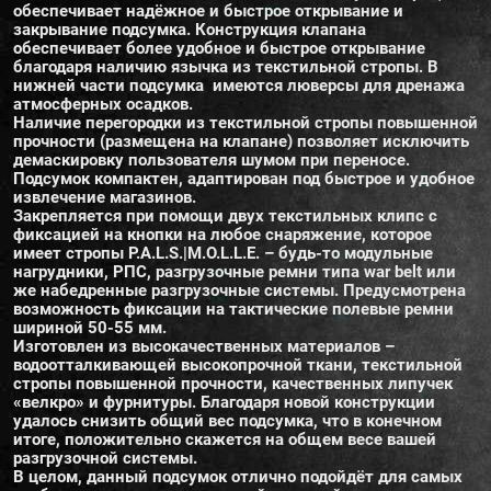
обеспечивает надёжное и быстрое открывание и
закрывание подсумка. Конструкция клапана
обеспечивает более удобное и быстрое открывание
благодаря наличию язычка из текстильной стропы. В
нижней части подсумка имеются люверсы для дренажа
атмосферных осадков.
Наличие перегородки из текстильной стропы повышенной
прочности (размещена на клапане) позволяет исключить
демаскировку пользователя шумом при переносе.
Подсумок компактен, адаптирован под быстрое и удобное
извлечение магазинов.
Закрепляется при помощи двух текстильных клипс с
фиксацией на кнопки на любое снаряжение, которое
имеет стропы P.A.L.S.|M.O.L.L.E. – будь-то модульные
нагрудники, РПС, разгрузочные ремни типа war belt или
же набедренные разгрузочные системы. Предусмотрена
возможность фиксации на тактические полевые ремни
шириной 50-55 мм.
Изготовлен из высокачественных материалов –
водоотталкивающей высокопрочной ткани, текстильной
стропы повышенной прочности, качественных липучек
«велкро» и фурнитуры. Благодаря новой конструкции
удалось снизить общий вес подсумка, что в конечном
итоге, положительно скажется на общем весе вашей
разгрузочной системы.
В целом, данный подсумок отлично подойдёт для самых