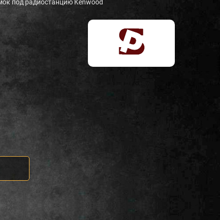
мок под радиостанцию Kenwood