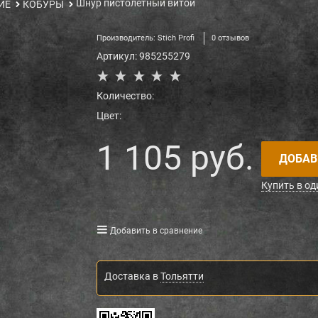
Шнур пистолетный витой
ИЕ
КОБУРЫ
Производитель:
Stich Profi
0 отзывов
Артикул:
985255279
Количество:
Цвет:
1 105
 руб.
ДОБАВ
Купить в од
Добавить в сравнение
Доставка в
Тольятти