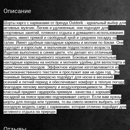
Описание
Шорты карго с карманами от бренда Outdorik - идеальный выбор для
активных мужчин. Легкие и удлиненные, они подходят для
спортивных занятий, пляжного отдыха и домашнего использования.
Модель имеет прямой и свободный крой и среднюю посадку на
талии. Имеет удобные накладные карманы и молнии по бокам. Они
подходят и взрослым, и мальчикам подросткового возраста.
Изделие выполнено в синем цвете, что делает его отличным
выбором для повседневного ношения. Боковые вместительные
накладные карманы на кнопках и молниях удобны для велоспорта и
туристических походов. Эффектное изделие изготавливается из
высококачественного текстиля и прослужит вам не один год. Эти
тканевые бермуды прекрасно подойдут для носки в весенний,
осенний и летний период и обеспечивают комфорт в теплую погоду
благодаря легкому материалу и воздухопроницаемости. Этот
классный предмет гардероба премиум - качества с хорошей
посадкой на поясе красиво подчеркивает силуэт. Если вам нужны
шорты для похода или туризма, то вы смело можете выбрать эту
походную модель cargo с карманами, которая отлично подойдет для
активного отдыха на природе.
Отзывы