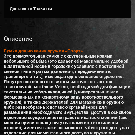
Доставка в
Тольятти
Описание
Сумка для ношения оружия «Спорт»
Это прямоугольная сумка с скруглёнными краями
небольшого объёма (это делает её максимально удобной
в длительной носке в городских условиях с постоянной
сменой типа и ритма движения, передвижения в
транспорте и т.п.), имеющая одно основное отделение.
Изнутри оно обшито ответной частью контактной
текстильной застёжки Velcro, необходимой для фиксации
текстильных кобур-вкладышей (универсальных или
формованных по конкретному виду короткоствольного
оружия), а также держателей для магазинов к оружию
либо разнообразных вставок/органайзеров для
размещения необходимого имущества. Доступ в основное
отделение осуществляется расстёгиванием молний (все
молнии сумки оснащены ухватками из текстильной
стропы); имеется также возможность быстрого доступа в
отделение для моментального доступа к оружию и