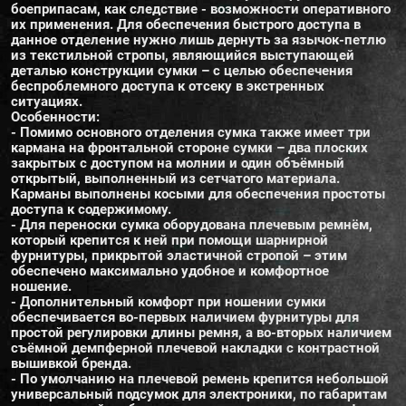
боеприпасам, как следствие - возможности оперативного
их применения. Для обеспечения быстрого доступа в
данное отделение нужно лишь дернуть за язычок-петлю
из текстильной стропы, являющийся выступающей
деталью конструкции сумки – с целью обеспечения
беспроблемного доступа к отсеку в экстренных
ситуациях.
Особенности:
- Помимо основного отделения сумка также имеет три
кармана на фронтальной стороне сумки – два плоских
закрытых с доступом на молнии и один объёмный
открытый, выполненный из сетчатого материала.
Карманы выполнены косыми для обеспечения простоты
доступа к содержимому.
- Для переноски сумка оборудована плечевым ремнём,
который крепится к ней при помощи шарнирной
фурнитуры, прикрытой эластичной стропой – этим
обеспечено максимально удобное и комфортное
ношение.
- Дополнительный комфорт при ношении сумки
обеспечивается во-первых наличием фурнитуры для
простой регулировки длины ремня, а во-вторых наличием
съёмной демпферной плечевой накладки с контрастной
вышивкой бренда.
- По умолчанию на плечевой ремень крепится небольшой
универсальный подсумок для электроники, по габаритам