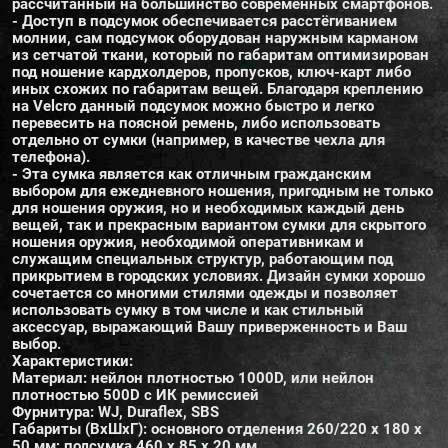
рассчитанный на большинство современных смартфонов.
- Доступ в подсумок обеспечивается расстёгиванием
молнии, сам подсумок оборудован наружным карманом
из сетчатой ткани, который по габаритам оптимизирован
под ношение кардхолдеров, пропусков, ключ-карт либо
иных схожих по габаритам вещей. Благодаря креплению
на Velcro данный подсумок можно быстро и легко
перевесить на поясной ремень, либо использовать
отдельно от сумки (например, в качестве чехла для
телефона).
- Эта сумка является как отличным гражданским
выбором для ежедневного ношения, пригодным не только
для ношения оружия, но и необходимых каждый день
вещей, так и прекрасным вариантом сумки для скрытого
ношения оружия, необходимой оперативникам и
служащим специальных структур, работающим под
прикрытием в городских условиях. Дизайн сумки хорошо
сочетается со многими стилями одежды и позволяет
использовать сумку в том числе и как стильный
аксессуар, выражающий Вашу приверженность и Ваш
выбор.
Характеристики:
Материал: нейлон плотностью 1000D, или нейлон
плотностью 500D с ИК ремиссией
Фурнитура: WJ, Duraflex, SBS
Габариты (ВxШхГ): основного отделения 260/220 х 180 х
50 мм; подсумка 460 х 85 х 20 мм