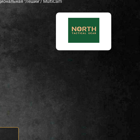
иональная "Леший"/ MultiCam