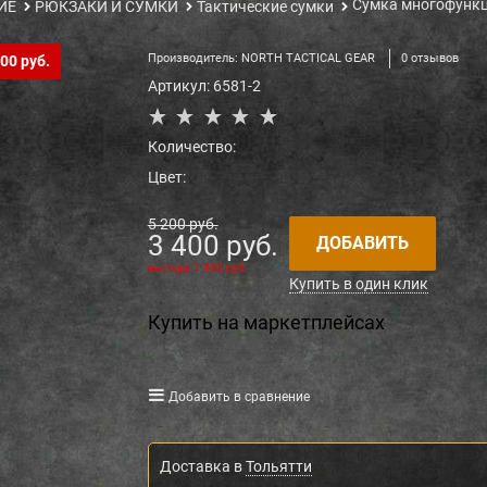
Сумка многофункц
ИЕ
РЮКЗАКИ И СУМКИ
Тактические сумки
Производитель:
NORTH TACTICAL GEAR
0 отзывов
00 руб.
Артикул:
6581-2
Количество:
Цвет:
5 200
 руб.
3 400
 руб.
ДОБАВИТЬ
выгода
1 800 руб.
Купить в один клик
Купить на маркетплейсах
Добавить в сравнение
Доставка в
Тольятти