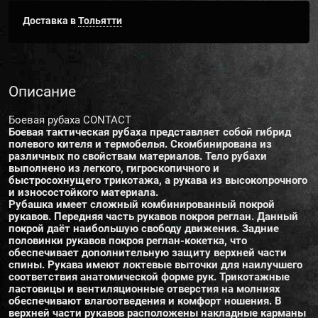
Доставка в
Тольятти
Описание
Боевая рубаха CONTACT
Боевая тактическая рубаха представляет собой гибрид
полевого кителя и термобелья. Скомбинирована из
различных по свойствам материалов. Тело рубахи
выполнено из легкого, гигроскопичного и
быстросохнущего трикотажа, а рукава из высокопрочного
и износостойкого материала.
Рубашка имеет сложный комбинированный покрой
рукавов. Передняя часть рукавов покроя реглан. Данный
покрой даёт наибольшую свободу движения. Задние
половинки рукавов покроя реглан-кокетка, что
обеспечивает дополнительную защиту верхней части
спины. Рукава имеют локтевые выточки для наилучшего
соответствия анатомической форме рук. Трикотажные
ластовицы и вентиляционные отверстия на молниях
обеспечивают влагоотведения и комфорт ношения. В
верхней части рукавов расположены накладные карманы