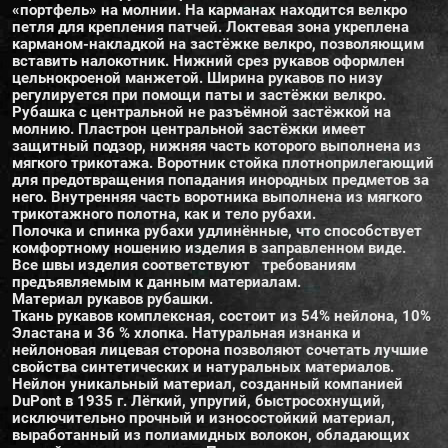
«портфель» на молнии. На карманах находится велкро
петля для крепления патчей. Локтевая зона укреплена
карманом-накладкой на застёжке велкро, позволяющим
вставить налокотник. Нижний срез рукавов оформлен
цельнокроеной манжетой. Ширина рукавов по низу
регулируется при помощи паты и застёжки велкро.
Рубашка с центральной не разъёмной застёжкой на
молнию. Пластрон центральной застёжки имеет
защитный подзор, нижняя часть которого выполнена из
мягкого трикотажа. Воротник стойка плотноприлегающий
для предотвращения попадания инородных предметов за
него. Внутренняя часть воротника выполнена из мягкого
трикотажного полотна, как и тело рубахи.
Полочка и спинка рубахи удлинённые, что способствует
комфортному ношению изделия в заправленном виде.
Все швы изделия соответствуют требованиям
предъявляемым к данным материалам.
Материал рукавов рубашки.
Ткань рукавов комплексная, состоит из 54% нейлона, 10%
Эластана и 36 % хлопка. Натуральная изнанка и
нейлоновая лицевая сторона позволяют сочетать лучшие
свойства синтетических и натуральных материалов.
Нейлон уникальный материал, созданный компанией
DuPont в 1935 г. Лёгкий, упругий, быстросохнущий,
исключительно прочный и износостойкий материал,
выработанный из полиамидных волокон, обладающих