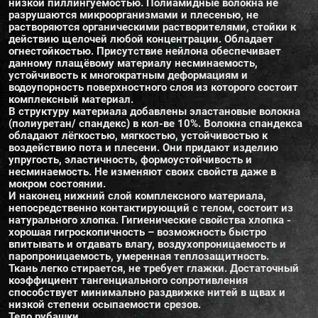
низкой пиллингуемостью. Полиамидные волокна не
разрушаются микроорганизмами и плесенью, не
растворяются органическими растворителями, стойки к
действию щелочей любой концентрации. Обладает
огнестойкостью. Присутствие нейлона обеспечивает
данному плащёвому материалу несминаемость,
устойчивость к многократным деформациям и
водоупорность поверхностного слоя из которого состоит
комплексный материал.
В структуру материала добавлены эластановые волокна
(полиуретан/ спандекс) в кол-ве 10%. Волокна спандекса
обладают лёгкостью, мягкостью, устойчивостью к
воздействию пота и плесени. Они придают изделию
упругость, эластичность, формоустойчивость и
несминаемость. Не изменяют своих свойств даже в
мокром состоянии.
И наконец нижний слой комплексного материала,
непосредственно контактирующий с телом, состоит из
натурального хлопка. Гигиенические свойства хлопка -
хорошая гигроскопичность – возможность быстро
впитывать и отдавать влагу, воздухопроницаемость и
паропроницаемость, умеренная теплозащитность.
Ткань легко стирается, не требует глажки. Достаточный
коэффициент тангенциального сопротивления
способствует минимально раздвижке нитей в щвах и
низкой степени осыпаемости срезов.
Тело рубашки