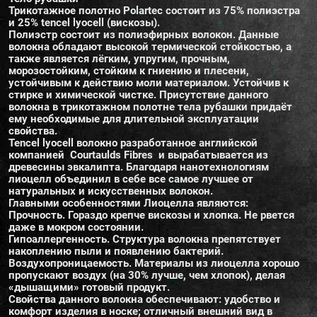
Трикотажное полотно Polartec состоит из 75% полиэстра
и 25% tencel lyocell (вискозы).
Полиэстр состоит из полиэфирных волокон. Данные
волокна обладают высокой термической стойкостью, а
также является лёгким, упругим, прочным,
морозостойким, стойким к гниению и плесени,
устойчивым к действию моли материалом. Устойчив к
стирке и химической чистке. Присутствие данного
волокна в трикотажном полотне тела рубашки придаёт
ему необходимые для длительной эксплуатации
свойства.
Tencel lyocell волокно разработанное английской
компанией Courtaulds Fibres и вырабатывается из
древесины эвкалипта. Благодаря нанотехнологиям
лиоцелл объединил в себе все самое лучшее от
натуральных и искусственных волокон.
Главными особенностями Лиоцелла являются:
Прочность. Гораздо крепче вискозы и хлопка. Не рвется
даже в мокром состоянии.
Гипоаллергенность. Структура волокна препятствует
накоплению пыли и появлению бактерий.
Воздухопроницаемость. Материалы из лиоцелла хорошо
пропускают воздух (на 30% лучше, чем хлопок), делая
«дышащими» готовый продукт.
Свойства данного волокна обеспечивают: удобство и
комфорт изделия в носке; отличный внешний вид в