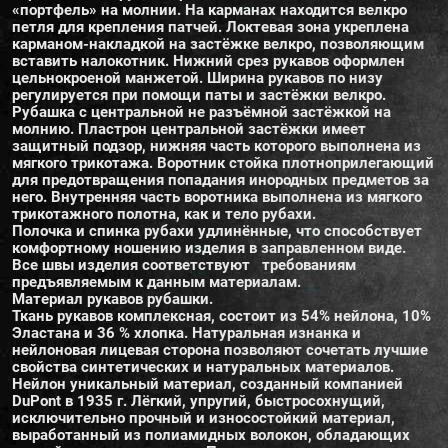
«портфель» на молнии. На карманах находится велкро
петля для крепления патчей. Локтевая зона укреплена
карманом-накладкой на застёжке велкро, позволяющим
вставить налокотник. Нижний срез рукавов оформлен
цельнокроеной манжетой. Ширина рукавов по низу
регулируется при помощи паты и застёжки велкро.
Рубашка с центральной не разъёмной застёжкой на
молнию. Пластрон центральной застёжки имеет
защитный подзор, нижняя часть которого выполнена из
мягкого трикотажа. Воротник стойка плотноприлегающий
для предотвращения попадания инородных предметов за
него. Внутренняя часть воротника выполнена из мягкого
трикотажного полотна, как и тело рубахи.
Полочка и спинка рубахи удлинённые, что способствует
комфортному ношению изделия в заправленном виде.
Все швы изделия соответствуют требованиям
предъявляемым к данным материалам.
Материал рукавов рубашки.
Ткань рукавов комплексная, состоит из 54% нейлона, 10%
Эластана и 36 % хлопка. Натуральная изнанка и
нейлоновая лицевая сторона позволяют сочетать лучшие
свойства синтетических и натуральных материалов.
Нейлон уникальный материал, созданный компанией
DuPont в 1935 г. Лёгкий, упругий, быстросохнущий,
исключительно прочный и износостойкий материал,
выработанный из полиамидных волокон, обладающих