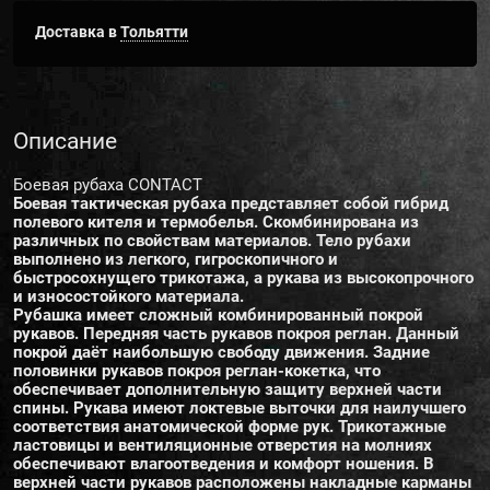
Доставка в
Тольятти
Описание
Боевая рубаха CONTACT
Боевая тактическая рубаха представляет собой гибрид
полевого кителя и термобелья. Скомбинирована из
различных по свойствам материалов. Тело рубахи
выполнено из легкого, гигроскопичного и
быстросохнущего трикотажа, а рукава из высокопрочного
и износостойкого материала.
Рубашка имеет сложный комбинированный покрой
рукавов. Передняя часть рукавов покроя реглан. Данный
покрой даёт наибольшую свободу движения. Задние
половинки рукавов покроя реглан-кокетка, что
обеспечивает дополнительную защиту верхней части
спины. Рукава имеют локтевые выточки для наилучшего
соответствия анатомической форме рук. Трикотажные
ластовицы и вентиляционные отверстия на молниях
обеспечивают влагоотведения и комфорт ношения. В
верхней части рукавов расположены накладные карманы