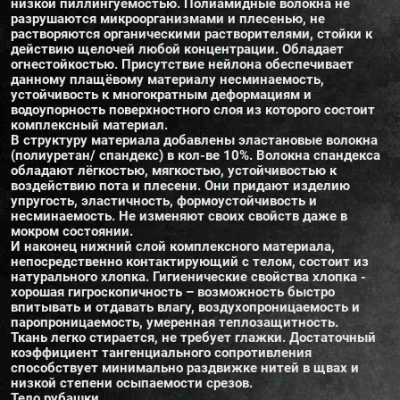
низкой пиллингуемостью. Полиамидные волокна не
разрушаются микроорганизмами и плесенью, не
растворяются органическими растворителями, стойки к
действию щелочей любой концентрации. Обладает
огнестойкостью. Присутствие нейлона обеспечивает
данному плащёвому материалу несминаемость,
устойчивость к многократным деформациям и
водоупорность поверхностного слоя из которого состоит
комплексный материал.
В структуру материала добавлены эластановые волокна
(полиуретан/ спандекс) в кол-ве 10%. Волокна спандекса
обладают лёгкостью, мягкостью, устойчивостью к
воздействию пота и плесени. Они придают изделию
упругость, эластичность, формоустойчивость и
несминаемость. Не изменяют своих свойств даже в
мокром состоянии.
И наконец нижний слой комплексного материала,
непосредственно контактирующий с телом, состоит из
натурального хлопка. Гигиенические свойства хлопка -
хорошая гигроскопичность – возможность быстро
впитывать и отдавать влагу, воздухопроницаемость и
паропроницаемость, умеренная теплозащитность.
Ткань легко стирается, не требует глажки. Достаточный
коэффициент тангенциального сопротивления
способствует минимально раздвижке нитей в щвах и
низкой степени осыпаемости срезов.
Тело рубашки