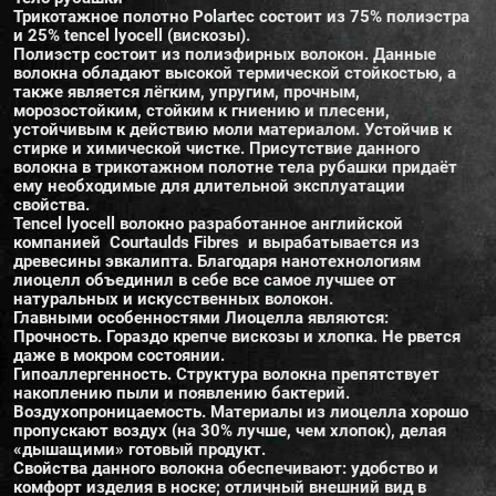
Трикотажное полотно Polartec состоит из 75% полиэстра
и 25% tencel lyocell (вискозы).
Полиэстр состоит из полиэфирных волокон. Данные
волокна обладают высокой термической стойкостью, а
также является лёгким, упругим, прочным,
морозостойким, стойким к гниению и плесени,
устойчивым к действию моли материалом. Устойчив к
стирке и химической чистке. Присутствие данного
волокна в трикотажном полотне тела рубашки придаёт
ему необходимые для длительной эксплуатации
свойства.
Tencel lyocell волокно разработанное английской
компанией Courtaulds Fibres и вырабатывается из
древесины эвкалипта. Благодаря нанотехнологиям
лиоцелл объединил в себе все самое лучшее от
натуральных и искусственных волокон.
Главными особенностями Лиоцелла являются:
Прочность. Гораздо крепче вискозы и хлопка. Не рвется
даже в мокром состоянии.
Гипоаллергенность. Структура волокна препятствует
накоплению пыли и появлению бактерий.
Воздухопроницаемость. Материалы из лиоцелла хорошо
пропускают воздух (на 30% лучше, чем хлопок), делая
«дышащими» готовый продукт.
Свойства данного волокна обеспечивают: удобство и
комфорт изделия в носке; отличный внешний вид в