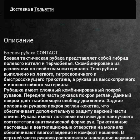
Доставка в
Тольятти
Описание
Боевая рубаха CONTACT
Боевая тактическая рубаха представляет собой гибрид
полевого кителя и термобелья. Скомбинирована из
различных по свойствам материалов. Тело рубахи
выполнено из легкого, гигроскопичного и
быстросохнущего трикотажа, а рукава из высокопрочного
и износостойкого материала.
Рубашка имеет сложный комбинированный покрой
рукавов. Передняя часть рукавов покроя реглан. Данный
покрой даёт наибольшую свободу движения. Задние
половинки рукавов покроя реглан-кокетка, что
обеспечивает дополнительную защиту верхней части
спины. Рукава имеют локтевые выточки для наилучшего
соответствия анатомической форме рук. Трикотажные
ластовицы и вентиляционные отверстия на молниях
обеспечивают влагоотведения и комфорт ношения. В
верхней части рукавов расположены накладные карманы