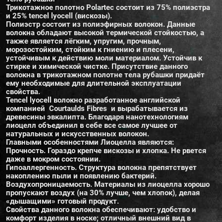
Трикотажное полотно Polartec состоит из 75% полиэстра
и 25% tencel lyocell (вискозы).
Полиэстр состоит из полиэфирных волокон. Данные
волокна обладают высокой термической стойкостью, а
также является лёгким, упругим, прочным,
морозостойким, стойким к гниению и плесени,
устойчивым к действию моли материалом. Устойчив к
стирке и химической чистке. Присутствие данного
волокна в трикотажном полотне тела рубашки придаёт
ему необходимые для длительной эксплуатации
свойства.
Tencel lyocell волокно разработанное английской
компанией Courtaulds Fibres и вырабатывается из
древесины эвкалипта. Благодаря нанотехнологиям
лиоцелл объединил в себе все самое лучшее от
натуральных и искусственных волокон.
Главными особенностями Лиоцелла являются:
Прочность. Гораздо крепче вискозы и хлопка. Не рвется
даже в мокром состоянии.
Гипоаллергенность. Структура волокна препятствует
накоплению пыли и появлению бактерий.
Воздухопроницаемость. Материалы из лиоцелла хорошо
пропускают воздух (на 30% лучше, чем хлопок), делая
«дышащими» готовый продукт.
Свойства данного волокна обеспечивают: удобство и
комфорт изделия в носке; отличный внешний вид в