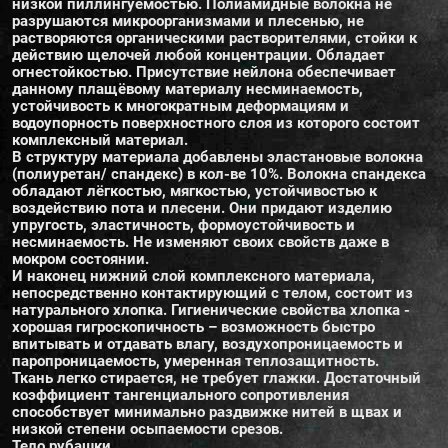
низкой пиллингуемостью. Полиамидные волокна не
разрушаются микроорганизмами и плесенью, не
растворяются органическими растворителями, стойки к
действию щелочей любой концентрации. Обладает
огнестойкостью. Присутствие нейлона обеспечивает
данному плащёвому материалу несминаемость,
устойчивость к многократным деформациям и
водоупорность поверхностного слоя из которого состоит
комплексный материал.
В структуру материала добавлены эластановые волокна
(полиуретан/ спандекс) в кол-ве 10%. Волокна спандекса
обладают лёгкостью, мягкостью, устойчивостью к
воздействию пота и плесени. Они придают изделию
упругость, эластичность, формоустойчивость и
несминаемость. Не изменяют своих свойств даже в
мокром состоянии.
И наконец нижний слой комплексного материала,
непосредственно контактирующий с телом, состоит из
натурального хлопка. Гигиенические свойства хлопка -
хорошая гигроскопичность – возможность быстро
впитывать и отдавать влагу, воздухопроницаемость и
паропроницаемость, умеренная теплозащитность.
Ткань легко стирается, не требует глажки. Достаточный
коэффициент тангенциального сопротивления
способствует минимально раздвижке нитей в щвах и
низкой степени осыпаемости срезов.
Тело рубашки