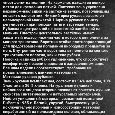
«портфель» на молнии. На карманах находится велкро
петля для крепления патчей. Локтевая зона укреплена
карманом-накладкой на застёжке велкро, позволяющим
вставить налокотник. Нижний срез рукавов оформлен
цельнокроеной манжетой. Ширина рукавов по низу
регулируется при помощи паты и застёжки велкро.
Рубашка с центральной не разъёмной застёжкой на
молнию. Пластрон центральной застёжки имеет
защитный подзор, нижняя часть которого выполнена из
мягкого трикотажа. Воротник стойка плотноприлегающий
для предотвращения попадания инородных предметов за
него. Внутренняя часть воротника выполнена из мягкого
трикотажного полотна, как и тело рубахи.
Полочка и спинка рубахи удлинённые, что способствует
комфортному ношению изделия в заправленном виде.
Все швы изделия соответствуют требованиям
предъявляемым к данным материалам.
Материал рукавов рубашки.
Ткань рукавов комплексная, состоит из 54% нейлона, 10%
Эластана и 36 % хлопка. Натуральная изнанка и
нейлоновая лицевая сторона позволяют сочетать лучшие
свойства синтетических и натуральных материалов.
Нейлон уникальный материал, созданный компанией
DuPont в 1935 г. Лёгкий, упругий, быстросохнущий,
исключительно прочный и износостойкий материал,
выработанный из полиамидных волокон, обладающих