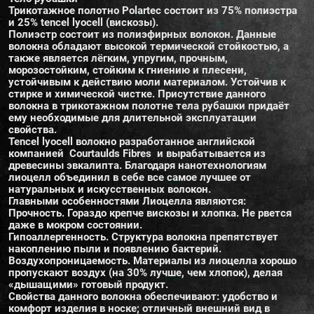
Трикотажное полотно Polartec состоит из 75% полиэстра
и 25% tencel lyocell (вискозы).
Полиэстр состоит из полиэфирных волокон. Данные
волокна обладают высокой термической стойкостью, а
также является лёгким, упругим, прочным,
морозостойким, стойким к гниению и плесени,
устойчивым к действию моли материалом. Устойчив к
стирке и химической чистке. Присутствие данного
волокна в трикотажном полотне тела рубашки придаёт
ему необходимые для длительной эксплуатации
свойства.
Tencel lyocell волокно разработанное английской
компанией Courtaulds Fibres и вырабатывается из
древесины эвкалипта. Благодаря нанотехнологиям
лиоцелл объединил в себе все самое лучшее от
натуральных и искусственных волокон.
Главными особенностями Лиоцелла являются:
Прочность. Гораздо крепче вискозы и хлопка. Не рвется
даже в мокром состоянии.
Гипоаллергенность. Структура волокна препятствует
накоплению пыли и появлению бактерий.
Воздухопроницаемость. Материалы из лиоцелла хорошо
пропускают воздух (на 30% лучше, чем хлопок), делая
«дышащими» готовый продукт.
Свойства данного волокна обеспечивают: удобство и
комфорт изделия в носке; отличный внешний вид в