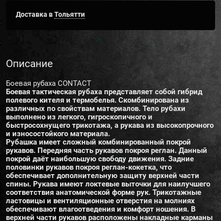
Доставка в
Тольятти
Описание
Боевая рубаха CONTACT
Боевая тактическая рубаха представляет собой гибрид
полевого кителя и термобелья. Скомбинирована из
различных по свойствам материалов. Тело рубахи
выполнено из легкого, гигроскопичного и
быстросохнущего трикотажа, а рукава из высокопрочного
и износостойкого материала.
Рубашка имеет сложный комбинированный покрой
рукавов. Передняя часть рукавов покроя реглан. Данный
покрой даёт наибольшую свободу движения. Задние
половинки рукавов покроя реглан-кокетка, что
обеспечивает дополнительную защиту верхней части
спины. Рукава имеют локтевые выточки для наилучшего
соответствия анатомической форме рук. Трикотажные
ластовицы и вентиляционные отверстия на молниях
обеспечивают влагоотведения и комфорт ношения. В
верхней части рукавов расположены накладные карманы