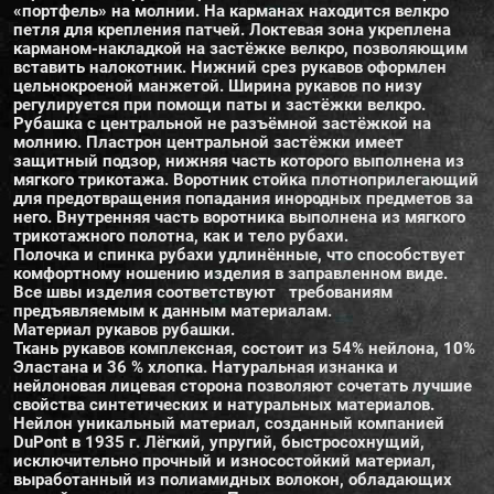
«портфель» на молнии. На карманах находится велкро
петля для крепления патчей. Локтевая зона укреплена
карманом-накладкой на застёжке велкро, позволяющим
вставить налокотник. Нижний срез рукавов оформлен
цельнокроеной манжетой. Ширина рукавов по низу
регулируется при помощи паты и застёжки велкро.
Рубашка с центральной не разъёмной застёжкой на
молнию. Пластрон центральной застёжки имеет
защитный подзор, нижняя часть которого выполнена из
мягкого трикотажа. Воротник стойка плотноприлегающий
для предотвращения попадания инородных предметов за
него. Внутренняя часть воротника выполнена из мягкого
трикотажного полотна, как и тело рубахи.
Полочка и спинка рубахи удлинённые, что способствует
комфортному ношению изделия в заправленном виде.
Все швы изделия соответствуют требованиям
предъявляемым к данным материалам.
Материал рукавов рубашки.
Ткань рукавов комплексная, состоит из 54% нейлона, 10%
Эластана и 36 % хлопка. Натуральная изнанка и
нейлоновая лицевая сторона позволяют сочетать лучшие
свойства синтетических и натуральных материалов.
Нейлон уникальный материал, созданный компанией
DuPont в 1935 г. Лёгкий, упругий, быстросохнущий,
исключительно прочный и износостойкий материал,
выработанный из полиамидных волокон, обладающих