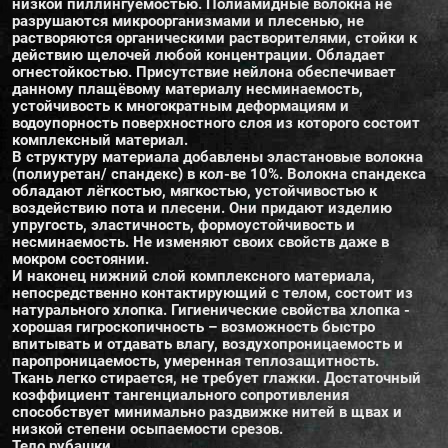
низкой пиллингуемостью. Полиамидные волокна не
разрушаются микроорганизмами и плесенью, не
растворяются органическими растворителями, стойки к
действию щелочей любой концентрации. Обладает
огнестойкостью. Присутствие нейлона обеспечивает
данному плащёвому материалу несминаемость,
устойчивость к многократным деформациям и
водоупорность поверхностного слоя из которого состоит
комплексный материал.
В структуру материала добавлены эластановые волокна
(полиуретан/ спандекс) в кол-ве 10%. Волокна спандекса
обладают лёгкостью, мягкостью, устойчивостью к
воздействию пота и плесени. Они придают изделию
упругость, эластичность, формоустойчивость и
несминаемость. Не изменяют своих свойств даже в
мокром состоянии.
И наконец нижний слой комплексного материала,
непосредственно контактирующий с телом, состоит из
натурального хлопка. Гигиенические свойства хлопка -
хорошая гигроскопичность – возможность быстро
впитывать и отдавать влагу, воздухопроницаемость и
паропроницаемость, умеренная теплозащитность.
Ткань легко стирается, не требует глажки. Достаточный
коэффициент тангенциального сопротивления
способствует минимально раздвижке нитей в щвах и
низкой степени осыпаемости срезов.
Тело рубашки