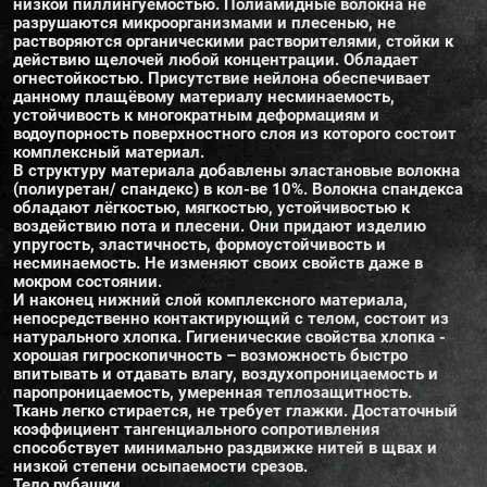
низкой пиллингуемостью. Полиамидные волокна не
разрушаются микроорганизмами и плесенью, не
растворяются органическими растворителями, стойки к
действию щелочей любой концентрации. Обладает
огнестойкостью. Присутствие нейлона обеспечивает
данному плащёвому материалу несминаемость,
устойчивость к многократным деформациям и
водоупорность поверхностного слоя из которого состоит
комплексный материал.
В структуру материала добавлены эластановые волокна
(полиуретан/ спандекс) в кол-ве 10%. Волокна спандекса
обладают лёгкостью, мягкостью, устойчивостью к
воздействию пота и плесени. Они придают изделию
упругость, эластичность, формоустойчивость и
несминаемость. Не изменяют своих свойств даже в
мокром состоянии.
И наконец нижний слой комплексного материала,
непосредственно контактирующий с телом, состоит из
натурального хлопка. Гигиенические свойства хлопка -
хорошая гигроскопичность – возможность быстро
впитывать и отдавать влагу, воздухопроницаемость и
паропроницаемость, умеренная теплозащитность.
Ткань легко стирается, не требует глажки. Достаточный
коэффициент тангенциального сопротивления
способствует минимально раздвижке нитей в щвах и
низкой степени осыпаемости срезов.
Тело рубашки