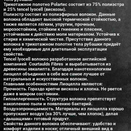
Трикотажное полотно Polartec состоит из 75% полиэстра
и 25% tencel lyocell (вискозы).
Полиэстр состоит из полиэфирных волокон. Данные
волокна обладают высокой термической стойкостью, а
также является лёгким, упругим, прочным,
морозостойким, стойким к гниению и плесени,
устойчивым к действию моли материалом. Устойчив к
стирке и химической чистке. Присутствие данного
волокна в трикотажном полотне тела рубашки придаёт
ему необходимые для длительной эксплуатации
свойства.
Tencel lyocell волокно разработанное английской
компанией Courtaulds Fibres и вырабатывается из
древесины эвкалипта. Благодаря нанотехнологиям
лиоцелл объединил в себе все самое лучшее от
натуральных и искусственных волокон.
Главными особенностями Лиоцелла являются:
Прочность. Гораздо крепче вискозы и хлопка. Не рвется
даже в мокром состоянии.
Гипоаллергенность. Структура волокна препятствует
накоплению пыли и появлению бактерий.
Воздухопроницаемость. Материалы из лиоцелла хорошо
пропускают воздух (на 30% лучше, чем хлопок), делая
«дышащими» готовый продукт.
Свойства данного волокна обеспечивают: удобство и
комфорт изделия в носке; отличный внешний вид в