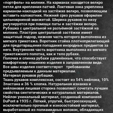
«портфель» на молнии. На карманах находится велкро
петля для крепления патчей. Локтевая зона укреплена
карманом-накладкой на застёжке велкро, позволяющим
вставить налокотник. Нижний срез рукавов оформлен
цельнокроеной манжетой. Ширина рукавов по низу
регулируется при помощи паты и застёжки велкро.
Рубашка с центральной не разъёмной застёжкой на
молнию. Пластрон центральной застёжки имеет
защитный подзор, нижняя часть которого выполнена из
мягкого трикотажа. Воротник стойка плотноприлегающий
для предотвращения попадания инородных предметов за
него. Внутренняя часть воротника выполнена из мягкого
трикотажного полотна, как и тело рубахи.
Полочка и спинка рубахи удлинённые, что способствует
комфортному ношению изделия в заправленном виде.
Все швы изделия соответствуют требованиям
предъявляемым к данным материалам.
Материал рукавов рубашки.
Ткань рукавов комплексная, состоит из 54% нейлона, 10%
Эластана и 36 % хлопка. Натуральная изнанка и
нейлоновая лицевая сторона позволяют сочетать лучшие
свойства синтетических и натуральных материалов.
Нейлон уникальный материал, созданный компанией
DuPont в 1935 г. Лёгкий, упругий, быстросохнущий,
исключительно прочный и износостойкий материал,
выработанный из полиамидных волокон, обладающих