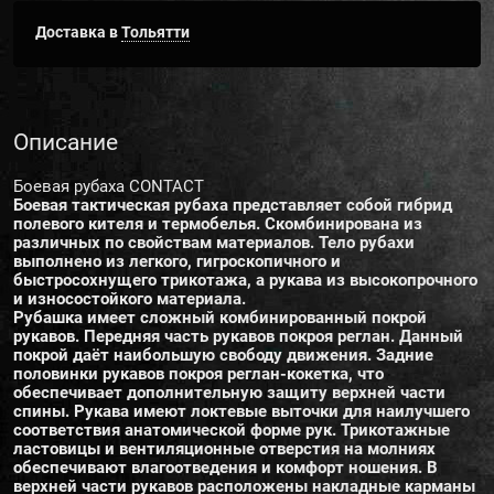
Доставка в
Тольятти
Описание
Боевая рубаха CONTACT
Боевая тактическая рубаха представляет собой гибрид
полевого кителя и термобелья. Скомбинирована из
различных по свойствам материалов. Тело рубахи
выполнено из легкого, гигроскопичного и
быстросохнущего трикотажа, а рукава из высокопрочного
и износостойкого материала.
Рубашка имеет сложный комбинированный покрой
рукавов. Передняя часть рукавов покроя реглан. Данный
покрой даёт наибольшую свободу движения. Задние
половинки рукавов покроя реглан-кокетка, что
обеспечивает дополнительную защиту верхней части
спины. Рукава имеют локтевые выточки для наилучшего
соответствия анатомической форме рук. Трикотажные
ластовицы и вентиляционные отверстия на молниях
обеспечивают влагоотведения и комфорт ношения. В
верхней части рукавов расположены накладные карманы