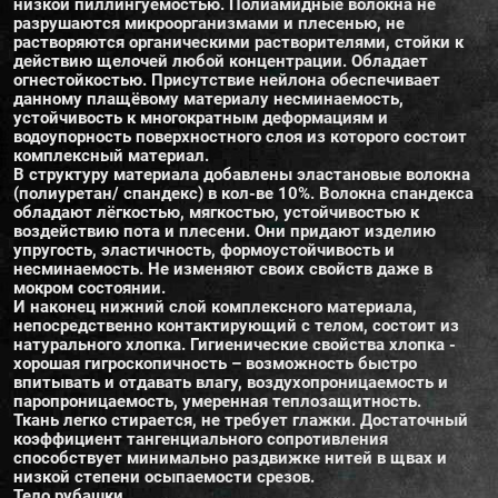
низкой пиллингуемостью. Полиамидные волокна не
разрушаются микроорганизмами и плесенью, не
растворяются органическими растворителями, стойки к
действию щелочей любой концентрации. Обладает
огнестойкостью. Присутствие нейлона обеспечивает
данному плащёвому материалу несминаемость,
устойчивость к многократным деформациям и
водоупорность поверхностного слоя из которого состоит
комплексный материал.
В структуру материала добавлены эластановые волокна
(полиуретан/ спандекс) в кол-ве 10%. Волокна спандекса
обладают лёгкостью, мягкостью, устойчивостью к
воздействию пота и плесени. Они придают изделию
упругость, эластичность, формоустойчивость и
несминаемость. Не изменяют своих свойств даже в
мокром состоянии.
И наконец нижний слой комплексного материала,
непосредственно контактирующий с телом, состоит из
натурального хлопка. Гигиенические свойства хлопка -
хорошая гигроскопичность – возможность быстро
впитывать и отдавать влагу, воздухопроницаемость и
паропроницаемость, умеренная теплозащитность.
Ткань легко стирается, не требует глажки. Достаточный
коэффициент тангенциального сопротивления
способствует минимально раздвижке нитей в щвах и
низкой степени осыпаемости срезов.
Тело рубашки