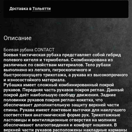
Доставка в
Тольятти
Описание
Боевая рубаха CONTACT
Боевая тактическая рубаха представляет собой гибрид
полевого кителя и термобелья. Скомбинирована из
различных по свойствам материалов. Тело рубахи
выполнено из легкого, гигроскопичного и
быстросохнущего трикотажа, а рукава из высокопрочного
и износостойкого материала.
Рубашка имеет сложный комбинированный покрой
рукавов. Передняя часть рукавов покроя реглан. Данный
покрой даёт наибольшую свободу движения. Задние
половинки рукавов покроя реглан-кокетка, что
обеспечивает дополнительную защиту верхней части
спины. Рукава имеют локтевые выточки для наилучшего
соответствия анатомической форме рук. Трикотажные
ластовицы и вентиляционные отверстия на молниях
обеспечивают влагоотведения и комфорт ношения. В
верхней части рукавов расположены накладные карманы