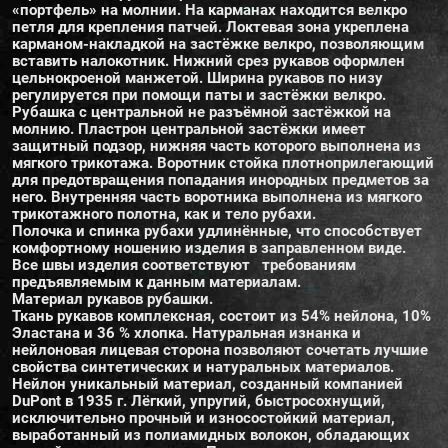
«портфель» на молнии. На карманах находится велкро
петля для крепления патчей. Локтевая зона укреплена
карманом-накладкой на застёжке велкро, позволяющим
вставить налокотник. Нижний срез рукавов оформлен
цельнокроеной манжетой. Ширина рукавов по низу
регулируется при помощи паты и застёжки велкро.
Рубашка с центральной не разъёмной застёжкой на
молнию. Пластрон центральной застёжки имеет
защитный подзор, нижняя часть которого выполнена из
мягкого трикотажа. Воротник стойка плотноприлегающий
для предотвращения попадания инородных предметов за
него. Внутренняя часть воротника выполнена из мягкого
трикотажного полотна, как и тело рубахи.
Полочка и спинка рубахи удлинённые, что способствует
комфортному ношению изделия в заправленном виде.
Все швы изделия соответствуют требованиям
предъявляемым к данным материалам.
Материал рукавов рубашки.
Ткань рукавов комплексная, состоит из 54% нейлона, 10%
Эластана и 36 % хлопка. Натуральная изнанка и
нейлоновая лицевая сторона позволяют сочетать лучшие
свойства синтетических и натуральных материалов.
Нейлон уникальный материал, созданный компанией
DuPont в 1935 г. Лёгкий, упругий, быстросохнущий,
исключительно прочный и износостойкий материал,
выработанный из полиамидных волокон, обладающих