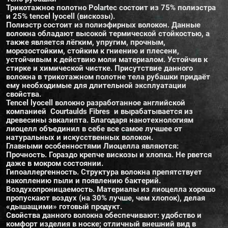
Трикотажное полотно Polartec состоит из 75% полиэстра
и 25% tencel lyocell (вискозы).
Полиэстр состоит из полиэфирных волокон. Данные
волокна обладают высокой термической стойкостью, а
также является лёгким, упругим, прочным,
морозостойким, стойким к гниению и плесени,
устойчивым к действию моли материалом. Устойчив к
стирке и химической чистке. Присутствие данного
волокна в трикотажном полотне тела рубашки придаёт
ему необходимые для длительной эксплуатации
свойства.
Tencel lyocell волокно разработанное английской
компанией Courtaulds Fibres и вырабатывается из
древесины эвкалипта. Благодаря нанотехнологиям
лиоцелл объединил в себе все самое лучшее от
натуральных и искусственных волокон.
Главными особенностями Лиоцелла являются:
Прочность. Гораздо крепче вискозы и хлопка. Не рвется
даже в мокром состоянии.
Гипоаллергенность. Структура волокна препятствует
накоплению пыли и появлению бактерий.
Воздухопроницаемость. Материалы из лиоцелла хорошо
пропускают воздух (на 30% лучше, чем хлопок), делая
«дышащими» готовый продукт.
Свойства данного волокна обеспечивают: удобство и
комфорт изделия в носке; отличный внешний вид в