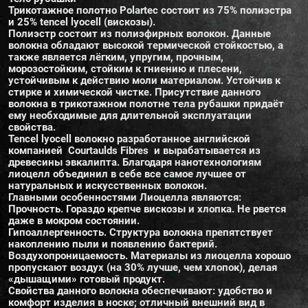
Трикотажное полотно Polartec состоит из 75% полиэстра
и 25% tencel lyocell (вискозы).
Полиэстр состоит из полиэфирных волокон. Данные
волокна обладают высокой термической стойкостью, а
также является лёгким, упругим, прочным,
морозостойким, стойким к гниению и плесени,
устойчивым к действию моли материалом. Устойчив к
стирке и химической чистке. Присутствие данного
волокна в трикотажном полотне тела рубашки придаёт
ему необходимые для длительной эксплуатации
свойства.
Tencel lyocell волокно разработанное английской
компанией Courtaulds Fibres и вырабатывается из
древесины эвкалипта. Благодаря нанотехнологиям
лиоцелл объединил в себе все самое лучшее от
натуральных и искусственных волокон.
Главными особенностями Лиоцелла являются:
Прочность. Гораздо крепче вискозы и хлопка. Не рвется
даже в мокром состоянии.
Гипоаллергенность. Структура волокна препятствует
накоплению пыли и появлению бактерий.
Воздухопроницаемость. Материалы из лиоцелла хорошо
пропускают воздух (на 30% лучше, чем хлопок), делая
«дышащими» готовый продукт.
Свойства данного волокна обеспечивают: удобство и
комфорт изделия в носке; отличный внешний вид в