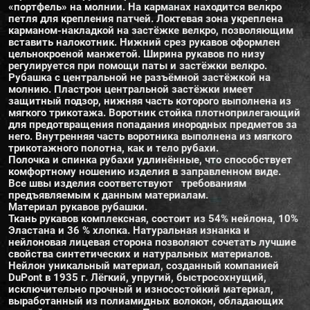
«портфель» на молнии. На карманах находится велкро
петля для крепления патчей. Локтевая зона укреплена
карманом-накладкой на застёжке велкро, позволяющим
вставить налокотник. Нижний срез рукавов оформлен
цельнокроеной манжетой. Ширина рукавов по низу
регулируется при помощи паты и застёжки велкро.
Рубашка с центральной не разъёмной застёжкой на
молнию. Пластрон центральной застёжки имеет
защитный подзор, нижняя часть которого выполнена из
мягкого трикотажа. Воротник стойка плотноприлегающий
для предотвращения попадания инородных предметов за
него. Внутренняя часть воротника выполнена из мягкого
трикотажного полотна, как и тело рубахи.
Полочка и спинка рубахи удлинённые, что способствует
комфортному ношению изделия в заправленном виде.
Все швы изделия соответствуют требованиям
предъявляемым к данным материалам.
Материал рукавов рубашки.
Ткань рукавов комплексная, состоит из 54% нейлона, 10%
Эластана и 36 % хлопка. Натуральная изнанка и
нейлоновая лицевая сторона позволяют сочетать лучшие
свойства синтетических и натуральных материалов.
Нейлон уникальный материал, созданный компанией
DuPont в 1935 г. Лёгкий, упругий, быстросохнущий,
исключительно прочный и износостойкий материал,
выработанный из полиамидных волокон, обладающих