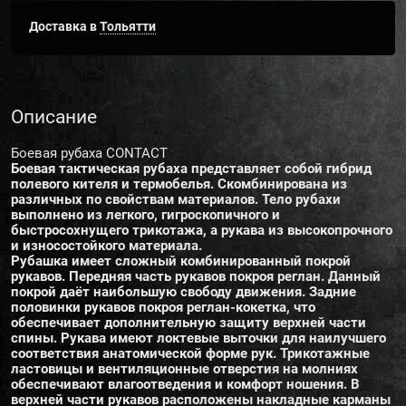
Доставка в
Тольятти
Описание
Боевая рубаха CONTACT
Боевая тактическая рубаха представляет собой гибрид
полевого кителя и термобелья. Скомбинирована из
различных по свойствам материалов. Тело рубахи
выполнено из легкого, гигроскопичного и
быстросохнущего трикотажа, а рукава из высокопрочного
и износостойкого материала.
Рубашка имеет сложный комбинированный покрой
рукавов. Передняя часть рукавов покроя реглан. Данный
покрой даёт наибольшую свободу движения. Задние
половинки рукавов покроя реглан-кокетка, что
обеспечивает дополнительную защиту верхней части
спины. Рукава имеют локтевые выточки для наилучшего
соответствия анатомической форме рук. Трикотажные
ластовицы и вентиляционные отверстия на молниях
обеспечивают влагоотведения и комфорт ношения. В
верхней части рукавов расположены накладные карманы