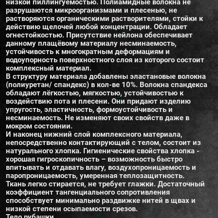
низкой пиллингуемостью. Полиамидные волокна не
разрушаются микроорганизмами и плесенью, не
растворяются органическими растворителями, стойки к
действию щелочей любой концентрации. Обладает
огнестойкостью. Присутствие нейлона обеспечивает
данному плащёвому материалу несминаемость,
устойчивость к многократным деформациям и
водоупорность поверхностного слоя из которого состоит
комплексный материал.
В структуру материала добавлены эластановые волокна
(полиуретан/ спандекс) в кол-ве 10%. Волокна спандекса
обладают лёгкостью, мягкостью, устойчивостью к
воздействию пота и плесени. Они придают изделию
упругость, эластичность, формоустойчивость и
несминаемость. Не изменяют своих свойств даже в
мокром состоянии.
И наконец нижний слой комплексного материала,
непосредственно контактирующий с телом, состоит из
натурального хлопка. Гигиенические свойства хлопка -
хорошая гигроскопичность – возможность быстро
впитывать и отдавать влагу, воздухопроницаемость и
паропроницаемость, умеренная теплозащитность.
Ткань легко стирается, не требует глажки. Достаточный
коэффициент тангенциального сопротивления
способствует минимально раздвижке нитей в щвах и
низкой степени осыпаемости срезов.
Тело рубашки