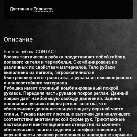
Доставка в
Тольятти
Описание
Боевая рубаха CONTACT
Боевая тактическая рубаха представляет собой гибрид
полевого кителя и термобелья. Скомбинирована из
различных по свойствам материалов. Тело рубахи
выполнено из легкого, гигроскопичного и
быстросохнущего трикотажа, а рукава из высокопрочного
и износостойкого материала.
Рубашка имеет сложный комбинированный покрой
рукавов. Передняя часть рукавов покроя реглан. Данный
покрой даёт наибольшую свободу движения. Задние
половинки рукавов покроя реглан-кокетка, что
обеспечивает дополнительную защиту верхней части
спины. Рукава имеют локтевые выточки для наилучшего
соответствия анатомической форме рук. Трикотажные
ластовицы и вентиляционные отверстия на молниях
обеспечивают влагоотведения и комфорт ношения. В
верхней части рукавов расположены накладные карманы