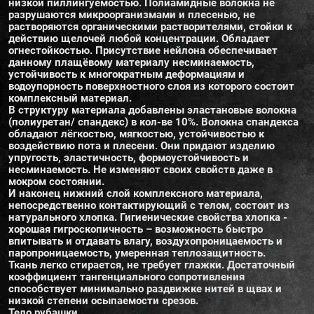
низкой пиллингуемостью. Полиамидные волокна не
разрушаются микроорганизмами и плесенью, не
растворяются органическими растворителями, стойки к
действию щелочей любой концентрации. Обладает
огнестойкостью. Присутствие нейлона обеспечивает
данному плащёвому материалу несминаемость,
устойчивость к многократным деформациям и
водоупорность поверхностного слоя из которого состоит
комплексный материал.
В структуру материала добавлены эластановые волокна
(полиуретан/ спандекс) в кол-ве 10%. Волокна спандекса
обладают лёгкостью, мягкостью, устойчивостью к
воздействию пота и плесени. Они придают изделию
упругость, эластичность, формоустойчивость и
несминаемость. Не изменяют своих свойств даже в
мокром состоянии.
И наконец нижний слой комплексного материала,
непосредственно контактирующий с телом, состоит из
натурального хлопка. Гигиенические свойства хлопка -
хорошая гигроскопичность – возможность быстро
впитывать и отдавать влагу, воздухопроницаемость и
паропроницаемость, умеренная теплозащитность.
Ткань легко стирается, не требует глажки. Достаточный
коэффициент тангенциального сопротивления
способствует минимально раздвижке нитей в щвах и
низкой степени осыпаемости срезов.
Тело рубашки