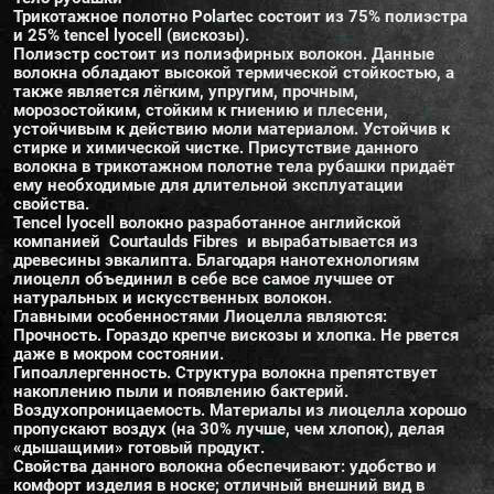
Трикотажное полотно Polartec состоит из 75% полиэстра
и 25% tencel lyocell (вискозы).
Полиэстр состоит из полиэфирных волокон. Данные
волокна обладают высокой термической стойкостью, а
также является лёгким, упругим, прочным,
морозостойким, стойким к гниению и плесени,
устойчивым к действию моли материалом. Устойчив к
стирке и химической чистке. Присутствие данного
волокна в трикотажном полотне тела рубашки придаёт
ему необходимые для длительной эксплуатации
свойства.
Tencel lyocell волокно разработанное английской
компанией Courtaulds Fibres и вырабатывается из
древесины эвкалипта. Благодаря нанотехнологиям
лиоцелл объединил в себе все самое лучшее от
натуральных и искусственных волокон.
Главными особенностями Лиоцелла являются:
Прочность. Гораздо крепче вискозы и хлопка. Не рвется
даже в мокром состоянии.
Гипоаллергенность. Структура волокна препятствует
накоплению пыли и появлению бактерий.
Воздухопроницаемость. Материалы из лиоцелла хорошо
пропускают воздух (на 30% лучше, чем хлопок), делая
«дышащими» готовый продукт.
Свойства данного волокна обеспечивают: удобство и
комфорт изделия в носке; отличный внешний вид в