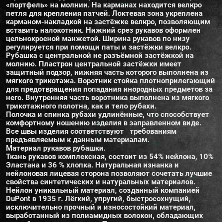
«портфель» на молнии. На карманах находится велкро
петля для крепления патчей. Локтевая зона укреплена
карманом-накладкой на застёжке велкро, позволяющим
вставить налокотник. Нижний срез рукавов оформлен
цельнокроеной манжетой. Ширина рукавов по низу
регулируется при помощи паты и застёжки велкро.
Рубашка с центральной не разъёмной застёжкой на
молнию. Пластрон центральной застёжки имеет
защитный подзор, нижняя часть которого выполнена из
мягкого трикотажа. Воротник стойка плотноприлегающий
для предотвращения попадания инородных предметов за
него. Внутренняя часть воротника выполнена из мягкого
трикотажного полотна, как и тело рубахи.
Полочка и спинка рубахи удлинённые, что способствует
комфортному ношению изделия в заправленном виде.
Все швы изделия соответствуют требованиям
предъявляемым к данным материалам.
Материал рукавов рубашки.
Ткань рукавов комплексная, состоит из 54% нейлона, 10%
Эластана и 36 % хлопка. Натуральная изнанка и
нейлоновая лицевая сторона позволяют сочетать лучшие
свойства синтетических и натуральных материалов.
Нейлон уникальный материал, созданный компанией
DuPont в 1935 г. Лёгкий, упругий, быстросохнущий,
исключительно прочный и износостойкий материал,
выработанный из полиамидных волокон, обладающих