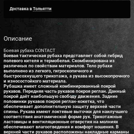
Доставка в
Тольятти
Описание
Боевая рубаха CONTACT
Боевая тактическая рубаха представляет собой гибрид
полевого кителя и термобелья. Скомбинирована из
различных по свойствам материалов. Тело рубахи
выполнено из легкого, гигроскопичного и
быстросохнущего трикотажа, а рукава из высокопрочного
и износостойкого материала.
Рубашка имеет сложный комбинированный покрой
рукавов. Передняя часть рукавов покроя реглан. Данный
покрой даёт наибольшую свободу движения. Задние
половинки рукавов покроя реглан-кокетка, что
обеспечивает дополнительную защиту верхней части
спины. Рукава имеют локтевые выточки для наилучшего
соответствия анатомической форме рук. Трикотажные
ластовицы и вентиляционные отверстия на молниях
обеспечивают влагоотведения и комфорт ношения. В
верхней части рукавов расположены накладные карманы