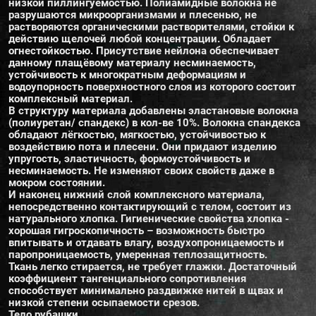
низкой пиллингуемостью. Полиамидные волокна не
разрушаются микроорганизмами и плесенью, не
растворяются органическими растворителями, стойки к
действию щелочей любой концентрации. Обладает
огнестойкостью. Присутствие нейлона обеспечивает
данному плащёвому материалу несминаемость,
устойчивость к многократным деформациям и
водоупорность поверхностного слоя из которого состоит
комплексный материал.
В структуру материала добавлены эластановые волокна
(полиуретан/ спандекс) в кол-ве 10%. Волокна спандекса
обладают лёгкостью, мягкостью, устойчивостью к
воздействию пота и плесени. Они придают изделию
упругость, эластичность, формоустойчивость и
несминаемость. Не изменяют своих свойств даже в
мокром состоянии.
И наконец нижний слой комплексного материала,
непосредственно контактирующий с телом, состоит из
натурального хлопка. Гигиенические свойства хлопка -
хорошая гигроскопичность – возможность быстро
впитывать и отдавать влагу, воздухопроницаемость и
паропроницаемость, умеренная теплозащитность.
Ткань легко стирается, не требует глажки. Достаточный
коэффициент тангенциального сопротивления
способствует минимально раздвижке нитей в щвах и
низкой степени осыпаемости срезов.
Тело рубашки