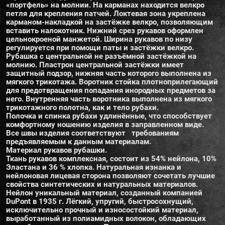
«портфель» на молнии. На карманах находится велкро
петля для крепления патчей. Локтевая зона укреплена
карманом-накладкой на застёжке велкро, позволяющим
вставить налокотник. Нижний срез рукавов оформлен
цельнокроеной манжетой. Ширина рукавов по низу
регулируется при помощи паты и застёжки велкро.
Рубашка с центральной не разъёмной застёжкой на
молнию. Пластрон центральной застёжки имеет
защитный подзор, нижняя часть которого выполнена из
мягкого трикотажа. Воротник стойка плотноприлегающий
для предотвращения попадания инородных предметов за
него. Внутренняя часть воротника выполнена из мягкого
трикотажного полотна, как и тело рубахи.
Полочка и спинка рубахи удлинённые, что способствует
комфортному ношению изделия в заправленном виде.
Все швы изделия соответствуют требованиям
предъявляемым к данным материалам.
Материал рукавов рубашки.
Ткань рукавов комплексная, состоит из 54% нейлона, 10%
Эластана и 36 % хлопка. Натуральная изнанка и
нейлоновая лицевая сторона позволяют сочетать лучшие
свойства синтетических и натуральных материалов.
Нейлон уникальный материал, созданный компанией
DuPont в 1935 г. Лёгкий, упругий, быстросохнущий,
исключительно прочный и износостойкий материал,
выработанный из полиамидных волокон, обладающих