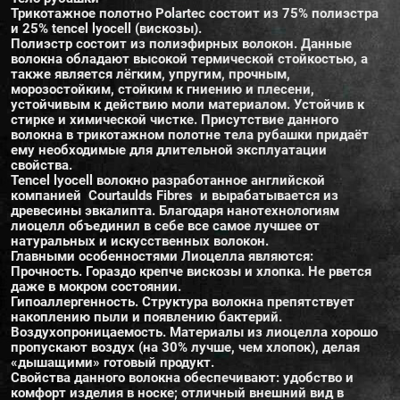
Трикотажное полотно Polartec состоит из 75% полиэстра
и 25% tencel lyocell (вискозы).
Полиэстр состоит из полиэфирных волокон. Данные
волокна обладают высокой термической стойкостью, а
также является лёгким, упругим, прочным,
морозостойким, стойким к гниению и плесени,
устойчивым к действию моли материалом. Устойчив к
стирке и химической чистке. Присутствие данного
волокна в трикотажном полотне тела рубашки придаёт
ему необходимые для длительной эксплуатации
свойства.
Tencel lyocell волокно разработанное английской
компанией Courtaulds Fibres и вырабатывается из
древесины эвкалипта. Благодаря нанотехнологиям
лиоцелл объединил в себе все самое лучшее от
натуральных и искусственных волокон.
Главными особенностями Лиоцелла являются:
Прочность. Гораздо крепче вискозы и хлопка. Не рвется
даже в мокром состоянии.
Гипоаллергенность. Структура волокна препятствует
накоплению пыли и появлению бактерий.
Воздухопроницаемость. Материалы из лиоцелла хорошо
пропускают воздух (на 30% лучше, чем хлопок), делая
«дышащими» готовый продукт.
Свойства данного волокна обеспечивают: удобство и
комфорт изделия в носке; отличный внешний вид в