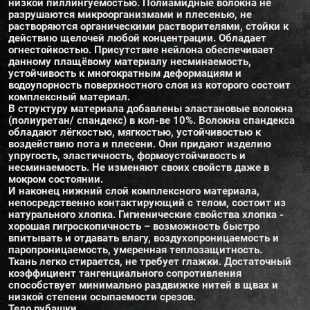
низкой пиллингуемостью. Полиамидные волокна не
разрушаются микроорганизмами и плесенью, не
растворяются органическими растворителями, стойки к
действию щелочей любой концентрации. Обладает
огнестойкостью. Присутствие нейлона обеспечивает
данному плащёвому материалу несминаемость,
устойчивость к многократным деформациям и
водоупорность поверхностного слоя из которого состоит
комплексный материал.
В структуру материала добавлены эластановые волокна
(полиуретан/ спандекс) в кол-ве 10%. Волокна спандекса
обладают лёгкостью, мягкостью, устойчивостью к
воздействию пота и плесени. Они придают изделию
упругость, эластичность, формоустойчивость и
несминаемость. Не изменяют своих свойств даже в
мокром состоянии.
И наконец нижний слой комплексного материала,
непосредственно контактирующий с телом, состоит из
натурального хлопка. Гигиенические свойства хлопка -
хорошая гигроскопичность – возможность быстро
впитывать и отдавать влагу, воздухопроницаемость и
паропроницаемость, умеренная теплозащитность.
Ткань легко стирается, не требует глажки. Достаточный
коэффициент тангенциального сопротивления
способствует минимально раздвижке нитей в щвах и
низкой степени осыпаемости срезов.
Тело рубашки