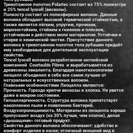
Трикотажное полотно Polartec состоит из 75% полиэстра
и 25% tencel lyocell (вискозы).
Полиэстр состоит из полиэфирных волокон. Данные
волокна обладают высокой термической стойкостью, а
также является лёгким, упругим, прочным,
морозостойким, стойким к гниению и плесени,
устойчивым к действию моли материалом. Устойчив к
стирке и химической чистке. Присутствие данного
волокна в трикотажном полотне тела рубашки придаёт
ему необходимые для длительной эксплуатации
свойства.
Tencel lyocell волокно разработанное английской
компанией Courtaulds Fibres и вырабатывается из
древесины эвкалипта. Благодаря нанотехнологиям
лиоцелл объединил в себе все самое лучшее от
натуральных и искусственных волокон.
Главными особенностями Лиоцелла являются:
Прочность. Гораздо крепче вискозы и хлопка. Не рвется
даже в мокром состоянии.
Гипоаллергенность. Структура волокна препятствует
накоплению пыли и появлению бактерий.
Воздухопроницаемость. Материалы из лиоцелла хорошо
пропускают воздух (на 30% лучше, чем хлопок), делая
«дышащими» готовый продукт.
Свойства данного волокна обеспечивают: удобство и
комфорт изделия в носке; отличный внешний вид в