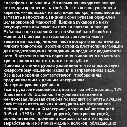
«портфель» на молнии. На карманах находится велкро
петля для крепления патчей. Локтевая зона укреплена
карманом-накладкой на застёжке велкро, позволяющим
вставить налокотник. Нижний срез рукавов оформлен
цельнокроеной манжетой. Ширина рукавов по низу
регулируется при помощи паты и застёжки велкро.
Рубашка с центральной не разъёмной застёжкой на
молнию. Пластрон центральной застёжки имеет
защитный подзор, нижняя часть которого выполнена из
мягкого трикотажа. Воротник стойка плотноприлегающий
для предотвращения попадания инородных предметов за
него. Внутренняя часть воротника выполнена из мягкого
трикотажного полотна, как и тело рубахи.
Полочка и спинка рубахи удлинённые, что способствует
комфортному ношению изделия в заправленном виде.
Все швы изделия соответствуют требованиям
предъявляемым к данным материалам.
Материал рукавов рубашки.
Ткань рукавов комплексная, состоит из 54% нейлона, 10%
Эластана и 36 % хлопка. Натуральная изнанка и
нейлоновая лицевая сторона позволяют сочетать лучшие
свойства синтетических и натуральных материалов.
Нейлон уникальный материал, созданный компанией
DuPont в 1935 г. Лёгкий, упругий, быстросохнущий,
исключительно прочный и износостойкий материал,
выработанный из полиамидных волокон, обладающих