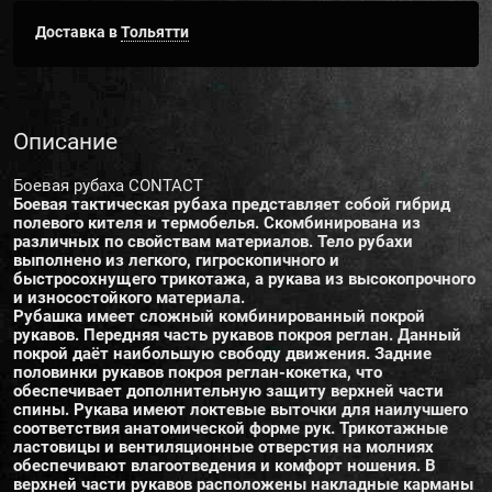
Доставка в
Тольятти
Описание
Боевая рубаха CONTACT
Боевая тактическая рубаха представляет собой гибрид
полевого кителя и термобелья. Скомбинирована из
различных по свойствам материалов. Тело рубахи
выполнено из легкого, гигроскопичного и
быстросохнущего трикотажа, а рукава из высокопрочного
и износостойкого материала.
Рубашка имеет сложный комбинированный покрой
рукавов. Передняя часть рукавов покроя реглан. Данный
покрой даёт наибольшую свободу движения. Задние
половинки рукавов покроя реглан-кокетка, что
обеспечивает дополнительную защиту верхней части
спины. Рукава имеют локтевые выточки для наилучшего
соответствия анатомической форме рук. Трикотажные
ластовицы и вентиляционные отверстия на молниях
обеспечивают влагоотведения и комфорт ношения. В
верхней части рукавов расположены накладные карманы