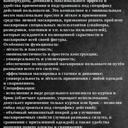
вайперхудом), добиваясь максимального эффекта и
удобства применения и подстраиваясь под специфику
действий пользователя. Это компактное и с минимальным
весом максимально простое и лёгкое в применении
средство личной маскировки, призванное решить проблему
маскировки специальных эксплуатантов (снайперы,
разведчики, охотники и т.п. классы пользователей),
которые нуждаются в полноценной скрытности и
маскировке всей своей фигуры,
Особенности функционала:
- лёгкость и пакуемость;
- минималистичность и простота конструкции;
- универсальность и утилитарность;
- обеспечение полноценной маскировки пользователя путём
размытия всего его силуэта;
- эффективная маскировка в статике и динамике;
- универсальность и лёгкость применения с любой одеждой
и снаряжением.
Спецификация:
- исполнение в виде раздельного комплекта из куртки и
брюк (облегчает одевание, упрощает использование,
допускает применение только куртки или брюк – позволяя
гибко подстроиться под специфику действий);
- объёмный мешковатый покрой для улучшения
маскировочных свойств (лучшая размывка силуэта, в
сравнении с приталенной одеждой) а также удобства
ношения поверх одежды и снаряжения;