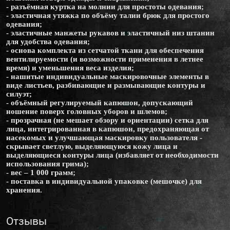
- разъёмная куртка на молнии для простоты одевания;
- эластичная утяжка по объёму талии брюк для простого
одевания;
- эластичные манжеты рукавов и эластичный низ штанин
для удобства одевания;
- основа комплекта из сетчатой ткани для обеспечения
вентилируемости (и возможности применения в летнее
время) и уменьшения веса изделия;
- нашитые индивидуальные маскировочные элементы в
виде листьев, разбивающие и размывающие контуры и
силуэт;
- объёмный регулируемый капюшон, допускающий
ношение поверх головных уборов и шлемов;
- прозрачная (не мешает обзору и ориентации) сетка для
лица, интегрированная в капюшон, предохраняющая от
насекомых и улучшающая маскировку пользователя -
скрывает светлую, выделяющуюся кожу лица и
выделяющиеся контуры лица (избавляет от необходимости
использования грима);
- вес – 1 000 грамм;
- поставка в индивидуальной упаковке (мешочке) для
хранения.
Отзывы