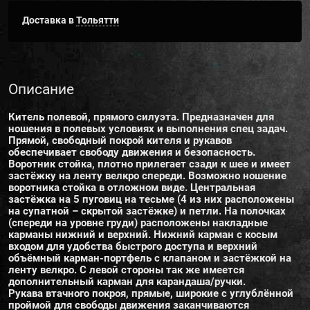
Доставка в
Тольятти
Описание
Китель полевой, прямого силуэта. Предназначен для
ношения в полевых условиях и выполнения спец задач.
Прямой, свободный покрой кителя и рукавов
обеспечивает свободу движения и безопасность.
Воротник стойка, плотно прилегает сзади к шее и имеет
застёжку на ленту велкро спереди. Возможно ношение
воротника стойка в отложном виде. Центральная
застёжка на 5 пуговиц на тесьме (4 из них расположены
на супатной – скрытой застёжке) и петли. На полочках
(спереди на уровне груди) расположены накладные
карманы нижний и верхний. Нижний карман с косым
входом для удобства быстрого доступа и верхний
объёмный карман-портфель с клапаном и застёжкой на
ленту велкро. С левой стороны так же имеется
дополнительный карман для карандаша/ручки.
Рукава втачного покроя, прямые, широкие с углублённой
проймой для свободы движения заканчиваются