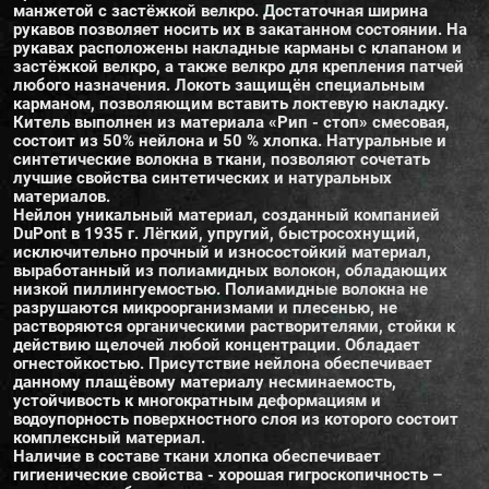
манжетой с застёжкой велкро. Достаточная ширина
рукавов позволяет носить их в закатанном состоянии. На
рукавах расположены накладные карманы с клапаном и
застёжкой велкро, а также велкро для крепления патчей
любого назначения. Локоть защищён специальным
карманом, позволяющим вставить локтевую накладку.
Китель выполнен из материала «Рип - стоп» смесовая,
состоит из 50% нейлона и 50 % хлопка. Натуральные и
синтетические волокна в ткани, позволяют сочетать
лучшие свойства синтетических и натуральных
материалов.
Нейлон уникальный материал, созданный компанией
DuPont в 1935 г. Лёгкий, упругий, быстросохнущий,
исключительно прочный и износостойкий материал,
выработанный из полиамидных волокон, обладающих
низкой пиллингуемостью. Полиамидные волокна не
разрушаются микроорганизмами и плесенью, не
растворяются органическими растворителями, стойки к
действию щелочей любой концентрации. Обладает
огнестойкостью. Присутствие нейлона обеспечивает
данному плащёвому материалу несминаемость,
устойчивость к многократным деформациям и
водоупорность поверхностного слоя из которого состоит
комплексный материал.
Наличие в составе ткани хлопка обеспечивает
гигиенические свойства - хорошая гигроскопичность –