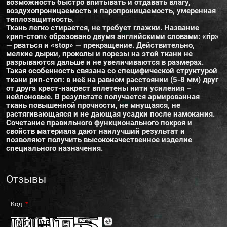
возможность быстро впитывать и отдавать влагу,
воздухопроницаемость и паропроницаемость, умеренная
теплозащитность.
Ткань легко стирается, не требует глажки. Название
«рип-стоп» образовано двумя английскими словами: «rip»
— рваться и «stop» — прекращение. Действительно,
мелкие дырки, проколы и порезы на этой ткани не
разрываются дальше и не увеличиваются в размерах.
Такая особенность связана со специфической структурой
ткани рип-стоп: в неё на равном расстоянии (5-8 мм) друг
от друга крест-накрест вплетены нити усиления –
нейлоновые. В результате получается армированная
ткань повышенной прочности, не мнущаяся, не
растягивающаяся и не дающая усадки после намокания.
Сочетание правильного функционального покроя и
свойств материала дают наилучший результат и
позволяют получить высококачественное изделие
специального назначения.
Отзывы
Код