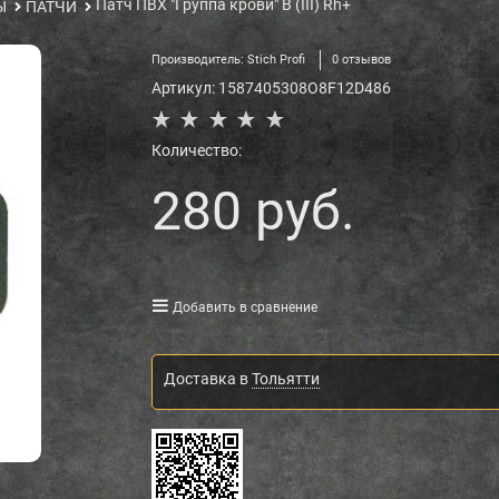
Патч ПВХ "Группа крови" B (III) Rh+
Ы
ПАТЧИ
Производитель:
Stich Profi
0 отзывов
Артикул:
1587405308O8F12D486
Количество:
280
 руб.
Добавить в сравнение
Доставка в
Тольятти