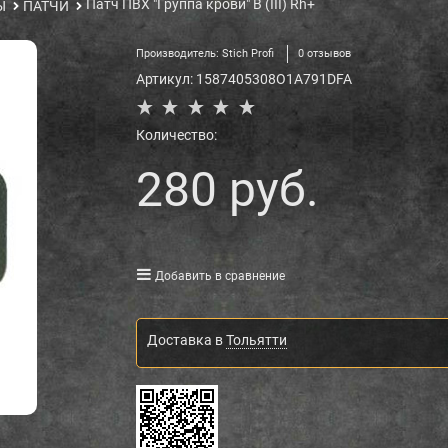
Патч ПВХ "Группа крови" B (III) Rh+
Ы
ПАТЧИ
Производитель:
Stich Profi
0 отзывов
Артикул:
1587405308O1A791DFA
Количество:
280
 руб.
Добавить в сравнение
Доставка в
Тольятти