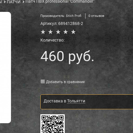
Патч ПВХ professional "Commander"
Ы
ПАТЧИ
Производитель:
Stich Profi
0 отзывов
Артикул:
689412868-2
Количество:
460
 руб.
Добавить в сравнение
Доставка в
Тольятти