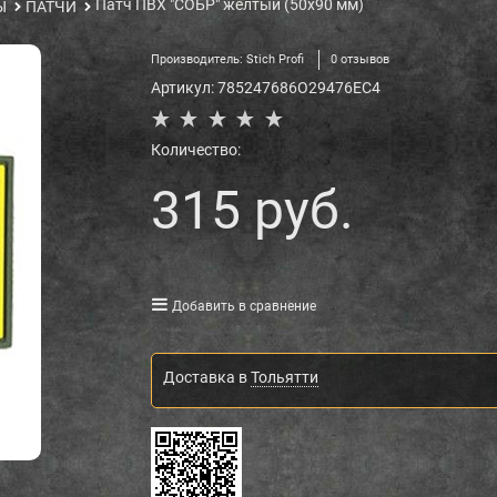
Патч ПВХ "СОБР" желтый (50х90 мм)
Ы
ПАТЧИ
Производитель:
Stich Profi
0 отзывов
Артикул:
785247686O29476EC4
Количество:
315
 руб.
Добавить в сравнение
Доставка в
Тольятти