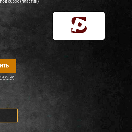
под сброс (пластик)
ИТЬ
ин клик