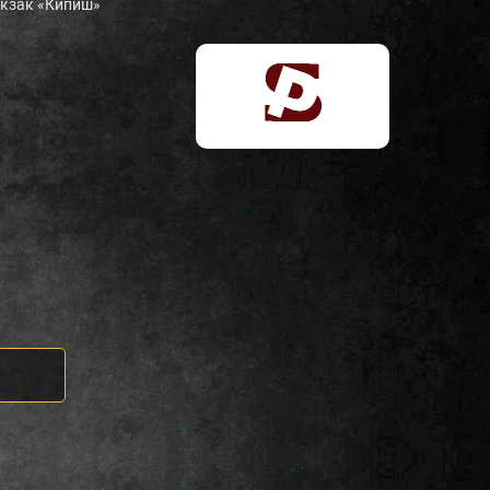
юкзак «Кипиш»