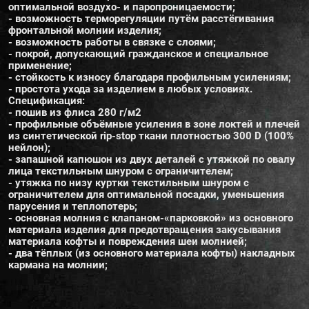
оптимальной воздухо- и паропроницаемости;
- возможность терморегуляции путём расстёгивания
фронтальной молнии изделия;
- возможность работы в связке с слоями;
- покрой, допускающий гражданское и специальное
применение;
- стойкость к износу благодаря профильным усилениям;
- простота ухода за изделием в любых условиях.
Спецификация:
- пошив из флиса 280 г/м2
- профильные объёмные усиления в зоне локтей и плечей
из синтетической rip-stop ткани плотностью 300 D (100%
нейлон);
- запашной капюшон из двух деталей с утяжкой по овалу
лица текстильным шнуром с ограничителем;
- утяжка по низу куртки текстильным шнуром с
ограничителем для оптимальной посадки, уменьшения
парусения и теплопотерь;
- основная молния с клапаном-«парковкой» из основного
материала изделия для предотвращения закусывания
материала кофты и повреждения шеи молнией;
- два тёплых (из основного материала кофты) накладных
кармана на молнии;