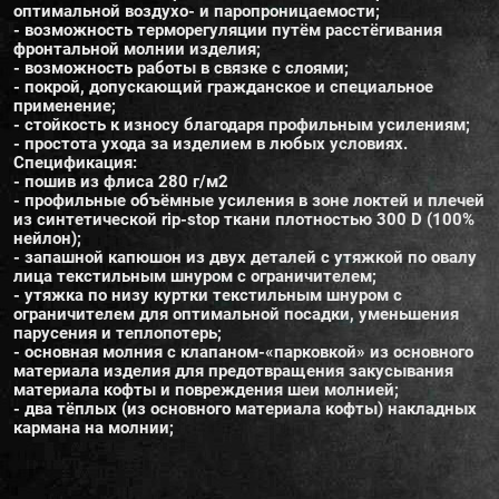
оптимальной воздухо- и паропроницаемости;
- возможность терморегуляции путём расстёгивания
фронтальной молнии изделия;
- возможность работы в связке с слоями;
- покрой, допускающий гражданское и специальное
применение;
- стойкость к износу благодаря профильным усилениям;
- простота ухода за изделием в любых условиях.
Спецификация:
- пошив из флиса 280 г/м2
- профильные объёмные усиления в зоне локтей и плечей
из синтетической rip-stop ткани плотностью 300 D (100%
нейлон);
- запашной капюшон из двух деталей с утяжкой по овалу
лица текстильным шнуром с ограничителем;
- утяжка по низу куртки текстильным шнуром с
ограничителем для оптимальной посадки, уменьшения
парусения и теплопотерь;
- основная молния с клапаном-«парковкой» из основного
материала изделия для предотвращения закусывания
материала кофты и повреждения шеи молнией;
- два тёплых (из основного материала кофты) накладных
кармана на молнии;