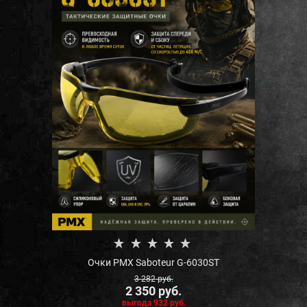
Очки PMX Saboteur G-6030ST
3 282
 руб.
2 350
 руб.
выгода
932 руб.